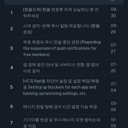
[환불오류] 환불 완료후 자격 상실되신 분 연
09-
1
락주세요
30
사과 공지 - 반복 푸시 알림 죄송합니다. (환불
09-
2
완료)
29
무료 회원의 푸시 전달 중단 관련 (Regarding
07-
3
the suspension of push notifications for
27
free members)
앱 장애 원인 안내 및 서버리스 전환, 앱 업데
07-
4
이트 공지
26
[v2.3] App별 차단어 설정 및 설정 백업/복원
07-
5
등 Setting up blockers for each app and
04
backing up/restoring settings, etc.
03-
6
메시지 전달 방해 금지 시간 설정 기능 제공
06
기기이름 변경 및 푸시 메시지 포맷 원하는대
10-
7
로 지정
09