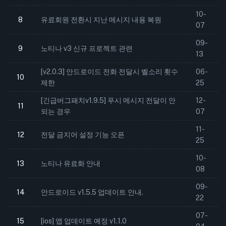
10-
8
유료회원 전환시 지난 메시지 내용 복원
07
09-
9
노티나 v3 신규 프로젝트 관련
13
[v2.0.3] 안드로이드 전화 전달시 벨소리 횟수
06-
10
제한
25
[긴급버그패치v1.9.5] 푸시 메시지 전달이 안
12-
11
되는 경우
07
11-
12
전달 금지어 설정 기능 오픈
25
10-
13
노티나 유료화 안내
08
09-
14
안드로이드 v1.5.5 업데이트 안내.
22
07-
15
[ios] 앱 업데이트 예정 v1.1.0