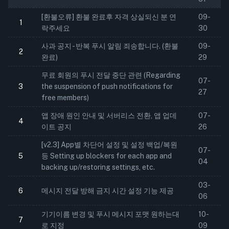
[환불오류] 환불 완료후 자격 상실되신 분 연
09-
1
락주세요
30
사과 공지 - 반복 푸시 알림 죄송합니다. (환불
09-
2
완료)
29
무료 회원의 푸시 전달 중단 관련 (Regarding
07-
3
the suspension of push notifications for
27
free members)
앱 장애 원인 안내 및 서버리스 전환, 앱 업데
07-
4
이트 공지
26
[v2.3] App별 차단어 설정 및 설정 백업/복원
07-
5
등 Setting up blockers for each app and
04
backing up/restoring settings, etc.
03-
6
메시지 전달 방해 금지 시간 설정 기능 제공
06
기기이름 변경 및 푸시 메시지 포맷 원하는대
10-
7
로 지정
09